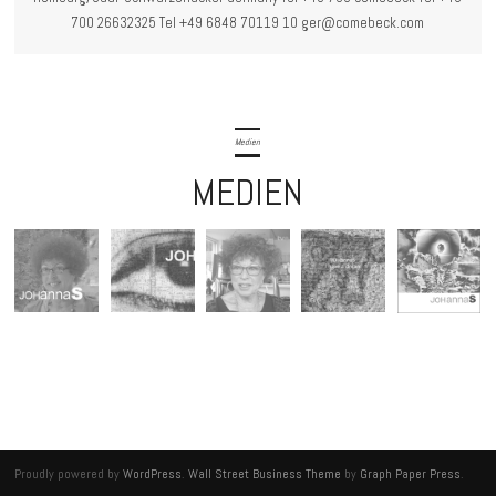
700 26632325 Tel +49 6848 70119 10 ger@comebeck.com
Medien
MEDIEN
Proudly powered by
WordPress
.
Wall Street Business Theme
by
Graph Paper Press
.