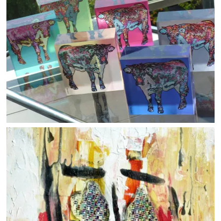
„MINI MOOH“ SHOP
Work